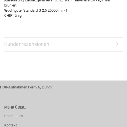
Ausführung
: Einsatzgehärtet HRC 52+/-2 ), Härtetiefe 0,4 - 0,5 mm
brüniert
Wuchtgüte
: Standard G 2.5 25000 min-1
CHIP fähig
Kundenrezensionen
HSK-Aufnahmen Form A, E und F
MEHR ÜBER...
Impressum
Kontakt