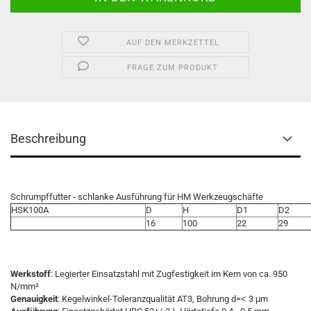
AUF DEN MERKZETTEL
FRAGE ZUM PRODUKT
Beschreibung
Schrumpffutter - schlanke Ausführung für HM Werkzeugschäfte
HSK100A
D
H
D1
D2
16
100
22
29
Werkstoff
: Legierter Einsatzstahl mit Zugfestigkeit im Kern von ca. 950
N/mm²
Genauigkeit
: Kegelwinkel-Toleranzqualität AT3, Bohrung d=˂ 3 μm