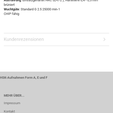
Ausführung
: Einsatzgehärtet HRC 52+/-2 ), Härtetiefe 0,4 - 0,5 mm
brüniert
Wuchtgüte
: Standard G 2.5 25000 min-1
CHIP fähig
Kundenrezensionen
HSK-Aufnahmen Form A, E und F
MEHR ÜBER...
Impressum
Kontakt