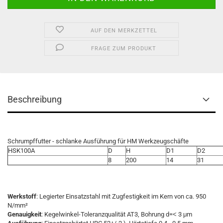
AUF DEN MERKZETTEL
FRAGE ZUM PRODUKT
Beschreibung
Schrumpffutter - schlanke Ausführung für HM Werkzeugschäfte
HSK100A
D
H
D1
D2
8
200
14
31
Werkstoff
: Legierter Einsatzstahl mit Zugfestigkeit im Kern von ca. 950
N/mm²
Genauigkeit
: Kegelwinkel-Toleranzqualität AT3, Bohrung d=˂ 3 μm