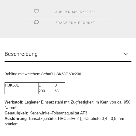
AUF DEN MERKZETTEL
FRAGE ZUM PRODUKT
Beschreibung
Rohling mit weichem Schaft HSK63E 63x200
HSK63E
L
D
200
63
Werkstoff
: Legierter Einsatzstahl mit Zugfestigkeit im Kern von ca. 950
N/mm²
Genauigkeit
: Kegelwinkel-Toleranzqualität AT3
Ausführung
: Einsatzgehärtet HRC 58+/-2 ), Härtetiefe 0,4 - 0,5 mm
brüniert