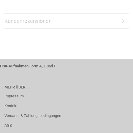
Kundenrezensionen
HSK-Aufnahmen Form A, E und F
MEHR ÜBER...
Impressum
Kontakt
Versand- & Zahlungsbedingungen
AGB