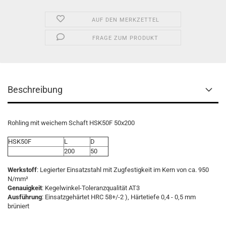
AUF DEN MERKZETTEL
FRAGE ZUM PRODUKT
Beschreibung
Rohling mit weichem Schaft HSK50F 50x200
HSK50F
L
D
200
50
Werkstoff
: Legierter Einsatzstahl mit Zugfestigkeit im Kern von ca. 950
N/mm²
Genauigkeit
: Kegelwinkel-Toleranzqualität AT3
Ausführung
: Einsatzgehärtet HRC 58+/-2 ), Härtetiefe 0,4 - 0,5 mm
brüniert