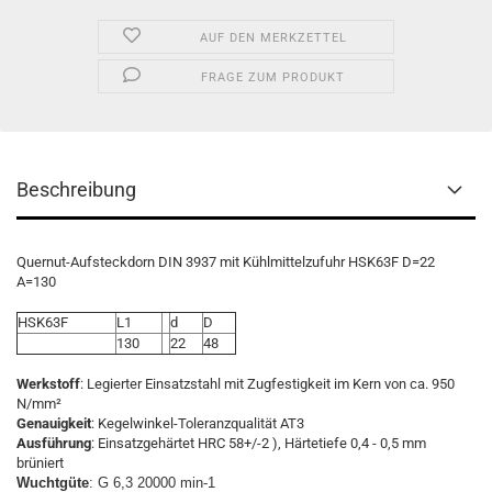
AUF DEN MERKZETTEL
FRAGE ZUM PRODUKT
Beschreibung
Quernut-Aufsteckdorn DIN 3937 mit Kühlmittelzufuhr HSK63F D=22
A=130
HSK63F
L1
d
D
130
22
48
Werkstoff
: Legierter Einsatzstahl mit Zugfestigkeit im Kern von ca. 950
N/mm²
Genauigkeit
: Kegelwinkel-Toleranzqualität AT3
Ausführung
: Einsatzgehärtet HRC 58+/-2 ), Härtetiefe 0,4 - 0,5 mm
brüniert
Wuchtgüte
: G 6,3 20000 min-1