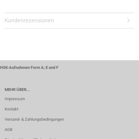
Kundenrezensionen
HSK-Aufnahmen Form A, E und F
MEHR ÜBER...
Impressum
Kontakt
Versand- & Zahlungsbedingungen
AGB