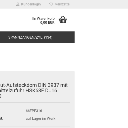
Kundenlogin
Merkzettel
Ihr Warenkorb
0,00 EUR
SPANNZANGEN/ZYL. (134)
ut-Aufsteckdorn DIN 3937 mit
ittelzufuhr HSK63F D=16
0
66FPF316
it:
auf Lager im Werk