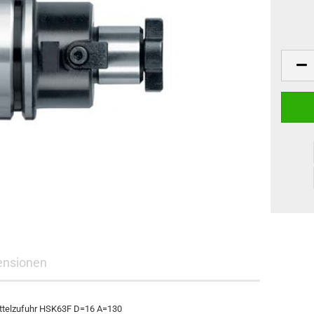
ensionen
ittelzufuhr HSK63F D=16 A=130