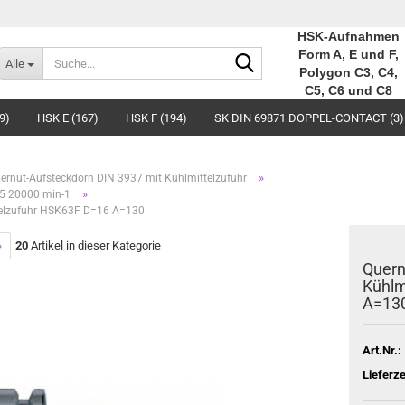
HSK-Aufnahmen
Suche...
Form A, E und F,
Alle
Polygon C3, C4,
C5, C6 und C8
9)
HSK E (167)
HSK F (194)
SK DIN 69871 DOPPEL-CONTACT (3)
»
ernut-Aufsteckdorn DIN 3937 mit Kühlmittelzufuhr
»
,5 20000 min-1
telzufuhr HSK63F D=16 A=130
»
20
Artikel in dieser Kategorie
Quern
Kühlm
A=13
Art.Nr.:
Lieferze