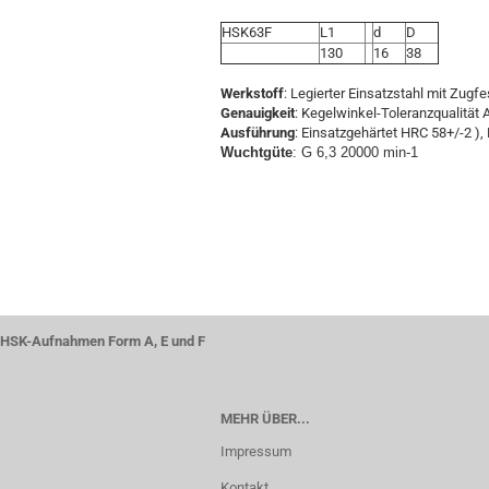
HSK63F
L1
d
D
130
16
38
Werkstoff
: Legierter Einsatzstahl mit Zugf
Genauigkeit
: Kegelwinkel-Toleranzqualität 
Ausführung
: Einsatzgehärtet HRC 58+/-2 ), 
Wuchtgüte
: G 6,3 20000 min-1
HSK-Aufnahmen Form A, E und F
MEHR ÜBER...
Impressum
Kontakt