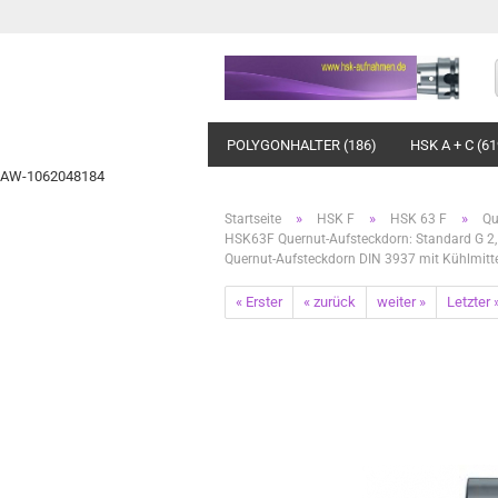
POLYGONHALTER (186)
HSK A + C (61
AW-1062048184
»
»
»
Startseite
HSK F
HSK 63 F
Qu
HSK63F Quernut-Aufsteckdorn: Standard G 2
Quernut-Aufsteckdorn DIN 3937 mit Kühlmit
« Erster
« zurück
weiter »
Letzter 