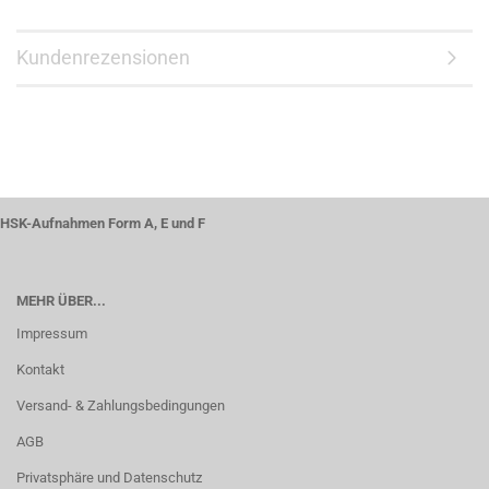
Kundenrezensionen
HSK-Aufnahmen Form A, E und F
MEHR ÜBER...
Impressum
Kontakt
Versand- & Zahlungsbedingungen
AGB
Privatsphäre und Datenschutz