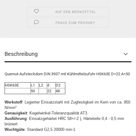
AUF DEN MERKZETTEL
FRAGE ZUM PRODUKT
Beschreibung
Quernut-Aufsteckdorn DIN 3937 mit Kühlmittelzufuhr HSK63E D=22 A=50
HSK63E
L1
L2
d
D2
50
22
48
Werkstoff
: Legierter Einsatzstahl mit Zugfestigkeit im Kern von ca. 950
N/mm²
Genauigkeit
: Kegelwinkel-Toleranzqualität AT3
Ausführung
: Einsatzgehärtet HRC 58+/-2 ), Härtetiefe 0,4 - 0,5 mm
brüniert
Wuchtgüte
: Standard G2,5 20000 min-1