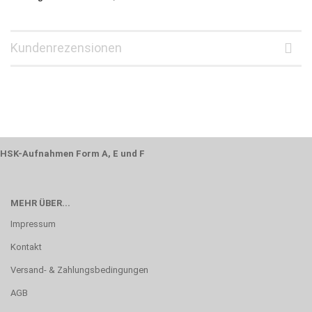
Kundenrezensionen
HSK-Aufnahmen Form A, E und F
MEHR ÜBER...
Impressum
Kontakt
Versand- & Zahlungsbedingungen
AGB