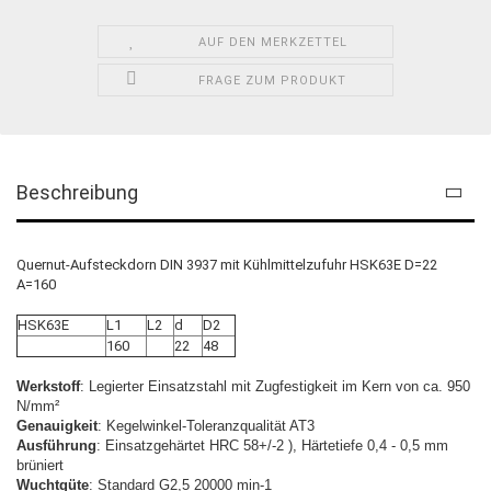
AUF DEN MERKZETTEL
FRAGE ZUM PRODUKT
Beschreibung
Quernut-Aufsteckdorn DIN 3937 mit Kühlmittelzufuhr HSK63E D=22
A=160
HSK63E
L1
L2
d
D2
160
22
48
Werkstoff
: Legierter Einsatzstahl mit Zugfestigkeit im Kern von ca. 950
N/mm²
Genauigkeit
: Kegelwinkel-Toleranzqualität AT3
Ausführung
: Einsatzgehärtet HRC 58+/-2 ), Härtetiefe 0,4 - 0,5 mm
brüniert
Wuchtgüte
: Standard G2,5 20000 min-1