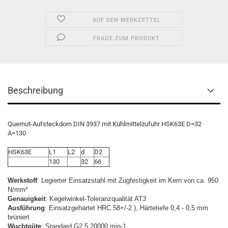
AUF DEN MERKZETTEL
FRAGE ZUM PRODUKT
Beschreibung
Quernut-Aufsteckdorn DIN 3937 mit Kühlmittelzufuhr HSK63E D=32
A=130
HSK63E
L1
L2
d
D2
130
32
66
Werkstoff
: Legierter Einsatzstahl mit Zugfestigkeit im Kern von ca. 950
N/mm²
Genauigkeit
: Kegelwinkel-Toleranzqualität AT3
Ausführung
: Einsatzgehärtet HRC 58+/-2 ), Härtetiefe 0,4 - 0,5 mm
brüniert
Wuchtgüte
: Standard G2,5 20000 min-1