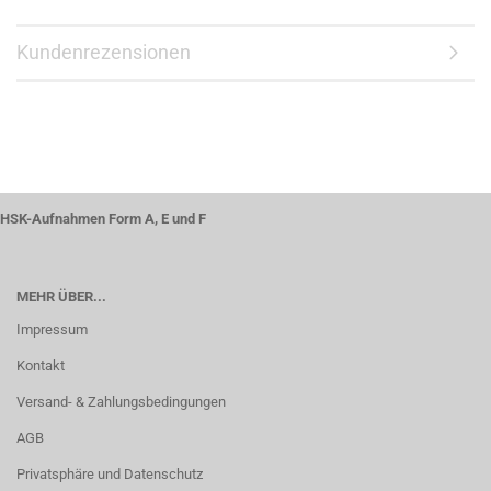
Kundenrezensionen
HSK-Aufnahmen Form A, E und F
MEHR ÜBER...
Impressum
Kontakt
Versand- & Zahlungsbedingungen
AGB
Privatsphäre und Datenschutz