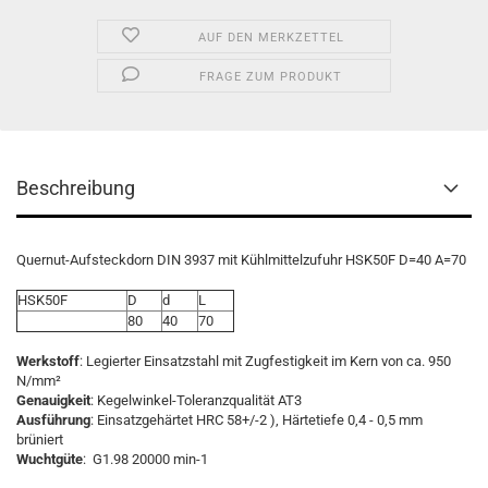
AUF DEN MERKZETTEL
FRAGE ZUM PRODUKT
Beschreibung
Quernut-Aufsteckdorn DIN 3937 mit Kühlmittelzufuhr HSK50F D=40 A=70
HSK50F
D
d
L
80
40
70
Werkstoff
: Legierter Einsatzstahl mit Zugfestigkeit im Kern von ca. 950
N/mm²
Genauigkeit
: Kegelwinkel-Toleranzqualität AT3
Ausführung
: Einsatzgehärtet HRC 58+/-2 ), Härtetiefe 0,4 - 0,5 mm
brüniert
Wuchtgüte
: G1.98 20000 min-1