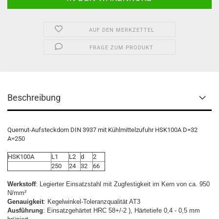
AUF DEN MERKZETTEL
FRAGE ZUM PRODUKT
Beschreibung
Quernut-Aufsteckdorn DIN 3937 mit Kühlmittelzufuhr HSK100A D=32
A=250
HSK100A
L1
L2
d
2
250
24
32
66
Werkstoff
: Legierter Einsatzstahl mit Zugfestigkeit im Kern von ca. 950
N/mm²
Genauigkeit
: Kegelwinkel-Toleranzqualität AT3
Ausführung
: Einsatzgehärtet HRC 58+/-2 ), Härtetiefe 0,4 - 0,5 mm