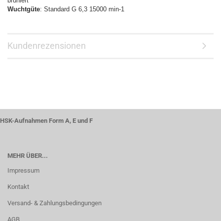
brüniert
Wuchtgüte
: Standard G 6,3 15000 min-1
Kundenrezensionen
HSK-Aufnahmen Form A, E und F
MEHR ÜBER...
Impressum
Kontakt
Versand- & Zahlungsbedingungen
AGB