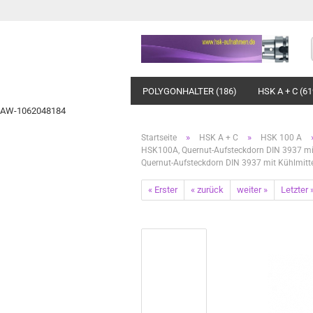
POLYGONHALTER (186)
HSK A + C (61
AW-1062048184
»
»
Startseite
HSK A + C
HSK 100 A
HSK100A, Quernut-Aufsteckdorn DIN 3937 mit
Quernut-Aufsteckdorn DIN 3937 mit Kühlmit
« Erster
« zurück
weiter »
Letzter 