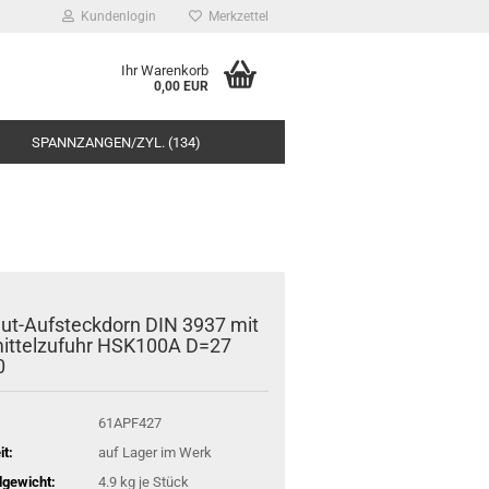
Kundenlogin
Merkzettel
Ihr Warenkorb
0,00 EUR
SPANNZANGEN/ZYL. (134)
ut-Aufsteckdorn DIN 3937 mit
ittelzufuhr HSK100A D=27
0
61APF427
it:
auf Lager im Werk
gewicht:
4.9
kg je Stück