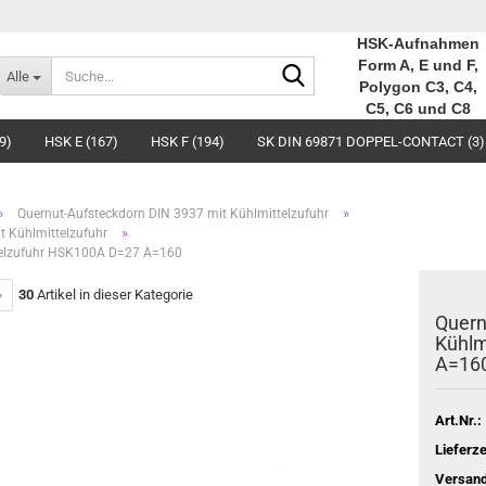
HSK-Aufnahmen
Suche...
Form A, E und F,
Alle
Polygon C3, C4,
C5, C6 und C8
9)
HSK E (167)
HSK F (194)
SK DIN 69871 DOPPEL-CONTACT (3)
»
»
Quernut-Aufsteckdorn DIN 3937 mit Kühlmittelzufuhr
»
 Kühlmittelzufuhr
telzufuhr HSK100A D=27 A=160
»
30
Artikel in dieser Kategorie
Quern
Kühlm
A=16
Art.Nr.:
Lieferze
Versand