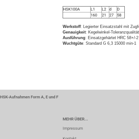
HSK100A
L1
L2
d
D
160
21
27
58
Werkstoff
: Legierter Einsatzstahl mit Zug
Genauigkeit
: Kegelwinkel-Toleranzqualitä
Ausführung
: Einsatzgehärtet HRC 58+/-2 
Wuchtgüte
: Standard G 6,3 15000 min-1
HSK-Aufnahmen Form A, E und F
MEHR ÜBER...
Impressum
Kontakt