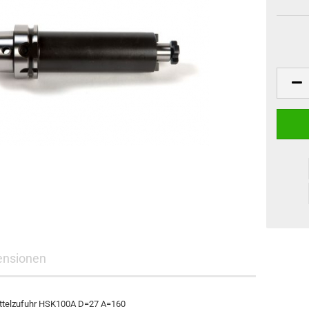
ensionen
ittelzufuhr HSK100A D=27 A=160