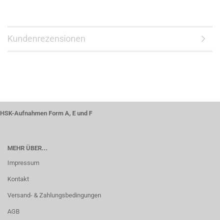
Kundenrezensionen
HSK-Aufnahmen Form A, E und F
MEHR ÜBER...
Impressum
Kontakt
Versand- & Zahlungsbedingungen
AGB