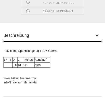
AUF DEN MERKZETTEL
FRAGE ZUM PRODUKT
Beschreibung
Präzisions-Spannzange ER 11 D=5,0mm
ER 11
D
L
Konus
Rundlauf
8,5
13,8
8°
6µm
www.hsk-aufnahmen.de
info@hsk-aufnahmen.de