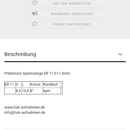
AUF DEN MERKZETTEL
WOANDERS GÜNSTIGER?
FRAGE ZUM PRODUKT
Beschreibung
Präzisions-Spannzange ER 11 D=1,5mm
ER 11
D
L
Konus
Rundlauf
8,5
13,8
8°
6µm
www.hsk-aufnahmen.de
info@hsk-aufnahmen.de