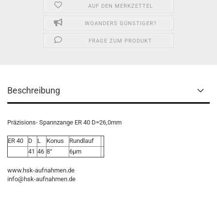
AUF DEN MERKZETTEL
WOANDERS GÜNSTIGER?
FRAGE ZUM PRODUKT
Beschreibung
Präzisions- Spannzange ER 40 D=26,0mm
ER 40
D
L
Konus
Rundlauf
41
46
8°
6µm
www.hsk-aufnahmen.de
info@hsk-aufnahmen.de