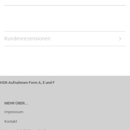
Kundenrezensionen
HSK-Aufnahmen Form A, E und F
MEHR ÜBER...
Impressum
Kontakt