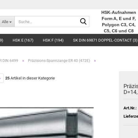
HSK-Aufnahmen
Suche...
Form A, E und F,
Alle
Polygon C3, C4,
C5, C6 und C8
9)
HSK E (167)
HSK F (194)
SK DIN 69871 DOPPEL-CONTACT (3)
»
»
R DIN 6499
Präzisions-Spannzange ER 40 (472E)
»
25
Artikel in dieser Kategorie
Präzi
D=14
Art.Nr.:
Lieferze