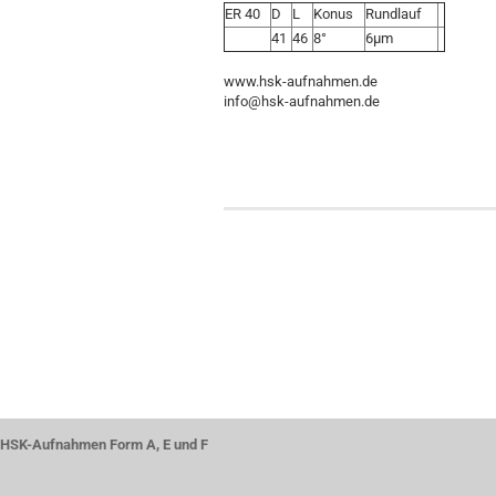
ER 40
D
L
Konus
Rundlauf
41
46
8°
6µm
www.hsk-aufnahmen.de
info@hsk-aufnahmen.de
HSK-Aufnahmen Form A, E und F