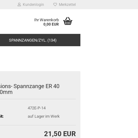
Kundenlogin
Merkzettel
Ihr Warenkorb
0,00 EUR
SPANNZANGEN/ZYL. (134)
sions- Spannzange ER 40
,0mm
472E-P-14
it:
auf Lager im Werk
21,50 EUR