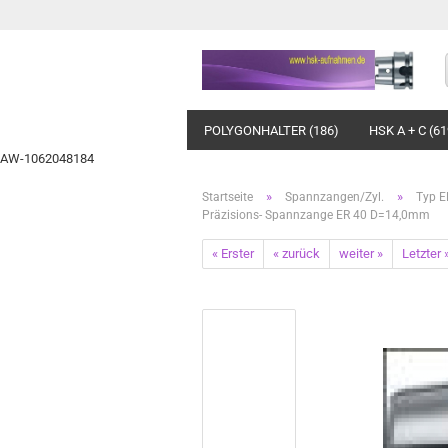
POLYGONHALTER (186)
HSK A + C (61
AW-1062048184
»
»
Startseite
Spannzangen/Zyl.
Typ E
Präzisions- Spannzange ER 40 D=14,0mm
« Erster
« zurück
weiter »
Letzter 