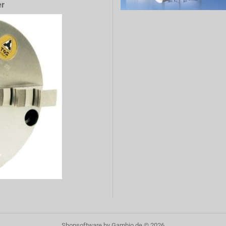
er
Shopsoftware
by Gambio.de © 2026