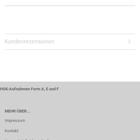
Kundenrezensionen
HSK-Aufnahmen Form A, E und F
MEHR ÜBER...
Impressum
Kontakt