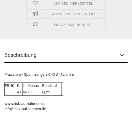
AUF DEN MERKZETTEL
WOANDERS GÜNSTIGER?
FRAGE ZUM PRODUKT
Beschreibung
Präzisions- Spannzange ER 40 D=12,0mm
ER 40
D
L
Konus
Rundlauf
41
46
8°
6µm
www.hsk-aufnahmen.de
info@hsk-aufnahmen.de