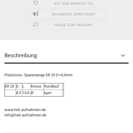
AUF DEN MERKZETTEL
WOANDERS GÜNSTIGER?
FRAGE ZUM PRODUKT
Beschreibung
Präzisions- Spannzange ER 20 D=4,0mm
ER 20
D
L
Konus
Rundlauf
8,5
13,8
8°
6µm
www.hsk-aufnahmen.de
info@hsk-aufnahmen.de