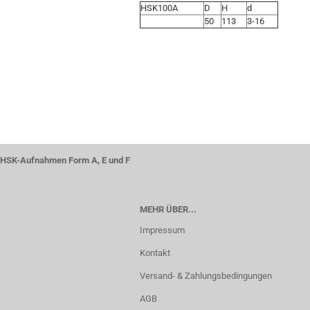
HSK100A
D
H
d
50
113
3-16
HSK-Aufnahmen Form A, E und F
MEHR ÜBER...
Impressum
Kontakt
Versand- & Zahlungsbedingungen
AGB