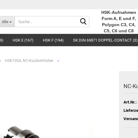
HSK-Aufnahmen
Suche...
Form A, E und F,
Alle
Polygon C3, C4,
C5, C6 und C8
9)
HSK E (167)
HSK F (194)
SK DIN 69871 DOPPEL-CONTACT (3)
»
»
HSK100A, NC-Kurzbohrfutter
NC-Ku
Art.Nr.:
Lieferze
Versand