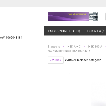
POLYGONHALTER (186)
HSK A + C (61
AW-1062048184
»
»
Startseite
HSK A + C
HSK 100 A
NC-Kurzbohrfutter HSK100A D16
« zurück
2
Artikel in dieser Kategorie