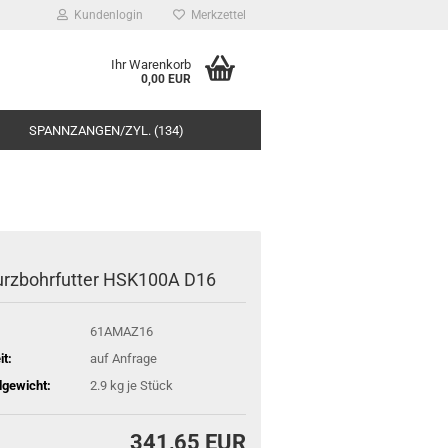
Kundenlogin
Merkzettel
Ihr Warenkorb
0,00 EUR
SPANNZANGEN/ZYL. (134)
rzbohrfutter HSK100A D16
61AMAZ16
it:
auf Anfrage
gewicht:
2.9
kg je Stück
341,65 EUR