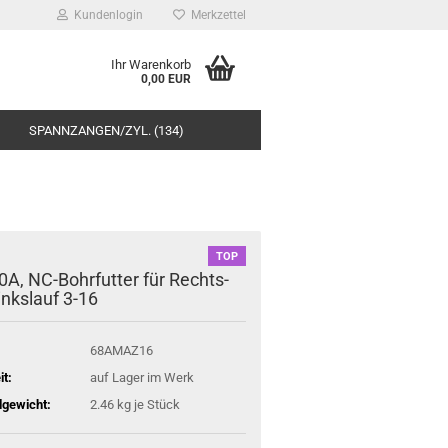
Kundenlogin
Merkzettel
Ihr Warenkorb
0,00 EUR
SPANNZANGEN/ZYL. (134)
TOP
A, NC-Bohrfutter für Rechts-
inkslauf 3-16
68AMAZ16
it:
auf Lager im Werk
gewicht:
2.46
kg je Stück