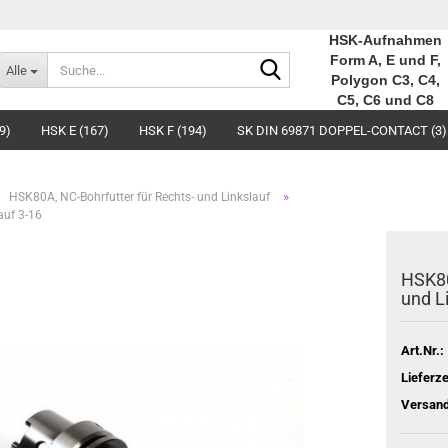
HSK-Aufnahmen
Suche...
Form A, E und F,
Alle
Polygon C3, C4,
C5, C6 und C8
9)
HSK E (167)
HSK F (194)
SK DIN 69871 DOPPEL-CONTACT (3)
»
HSK80A, NC-Bohrfutter für Rechts- und Linkslauf
auf 3-16
HSK80
und L
Art.Nr.:
Lieferze
Versand