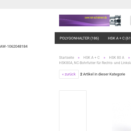
POLYGONHALTER (186)
HSK A + C (61
AW-1062048184
»
»
»
Startseite
HSK A + C
HSK 80 A
HSK80A, NC-Bohrfutter für Rechts- und Linksl
« zurück
2
Artikel in dieser Kategorie