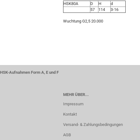
HSK80A
D
H
d
57
114
3-16
Wuchtung G2,5 20.000
HSK-Aufnahmen Form A, E und F
MEHR ÜBER...
Impressum
Kontakt
Versand- & Zahlungsbedingungen
AGB