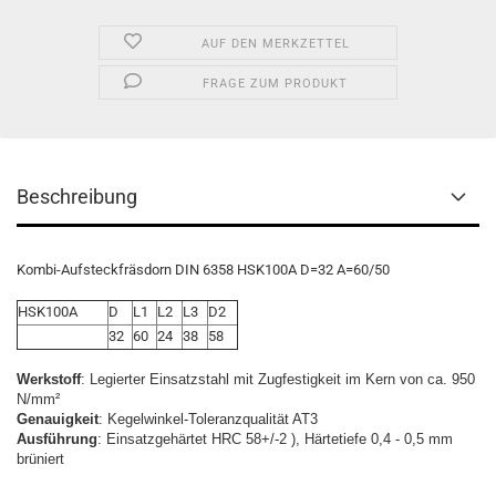
AUF DEN MERKZETTEL
FRAGE ZUM PRODUKT
Beschreibung
Kombi-Aufsteckfräsdorn DIN 6358 HSK100A D=32 A=60/50
HSK100A
D
L1
L2
L3
D2
32
60
24
38
58
Werkstoff
: Legierter Einsatzstahl mit Zugfestigkeit im Kern von ca. 950
N/mm²
Genauigkeit
: Kegelwinkel-Toleranzqualität AT3
Ausführung
: Einsatzgehärtet HRC 58+/-2 ), Härtetiefe 0,4 - 0,5 mm
brüniert