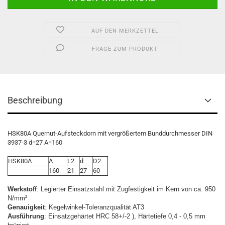
AUF DEN MERKZETTEL
FRAGE ZUM PRODUKT
Beschreibung
HSK80A Quernut-Aufsteckdorn mit vergrößertem Bunddurchmesser DIN
3937-3 d=27 A=160
HSK80A
A
L2
d
D2
160
21
27
60
Werkstoff
: Legierter Einsatzstahl mit Zugfestigkeit im Kern von ca. 950
N/mm²
Genauigkeit
: Kegelwinkel-Toleranzqualität AT3
Ausführung
: Einsatzgehärtet HRC 58+/-2 ), Härtetiefe 0,4 - 0,5 mm