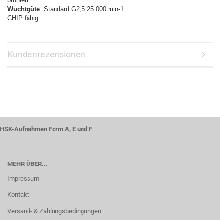
brüniert
Wuchtgüte
: Standard G2,5 25.000 min-1
CHIP fähig
Kundenrezensionen
HSK-Aufnahmen Form A, E und F
MEHR ÜBER...
Impressum
Kontakt
Versand- & Zahlungsbedingungen