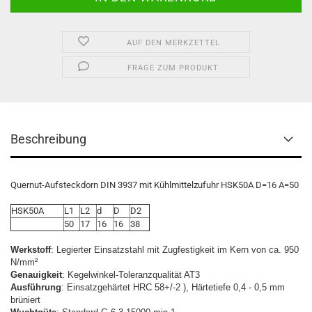
AUF DEN MERKZETTEL
FRAGE ZUM PRODUKT
Beschreibung
Quernut-Aufsteckdorn DIN 3937 mit Kühlmittelzufuhr HSK50A D=16 A=50
HSK50A
L1
L2
d
D
D2
50
17
16
16
38
Werkstoff
: Legierter Einsatzstahl mit Zugfestigkeit im Kern von ca. 950
N/mm²
Genauigkeit
: Kegelwinkel-Toleranzqualität AT3
Ausführung
: Einsatzgehärtet HRC 58+/-2 ), Härtetiefe 0,4 - 0,5 mm
brüniert