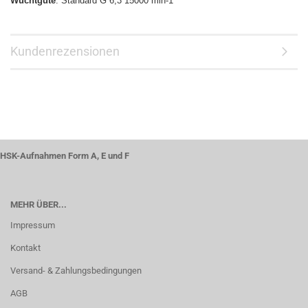
Wuchtgüte
: Standard G 6,3 15000 min-1
Kundenrezensionen
HSK-Aufnahmen Form A, E und F
MEHR ÜBER...
Impressum
Kontakt
Versand- & Zahlungsbedingungen
AGB