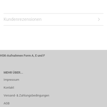
Kundenrezensionen
HSK-Aufnahmen Form A, E und F
MEHR ÜBER...
Impressum
Kontakt
Versand- & Zahlungsbedingungen
AGB