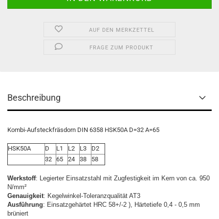
AUF DEN MERKZETTEL
FRAGE ZUM PRODUKT
Beschreibung
Kombi-Aufsteckfräsdorn DIN 6358 HSK50A D=32 A=65
HSK50A
D
L1
L2
L3
D2
32
65
24
38
58
Werkstoff
: Legierter Einsatzstahl mit Zugfestigkeit im Kern von ca. 950
N/mm²
Genauigkeit
: Kegelwinkel-Toleranzqualität AT3
Ausführung
: Einsatzgehärtet HRC 58+/-2 ), Härtetiefe 0,4 - 0,5 mm
brüniert