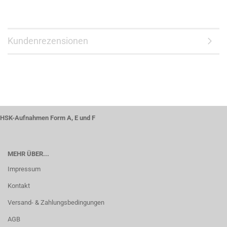
Kundenrezensionen
HSK-Aufnahmen Form A, E und F
MEHR ÜBER...
Impressum
Kontakt
Versand- & Zahlungsbedingungen
AGB