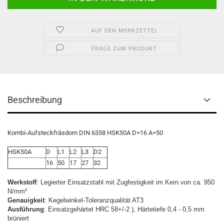
AUF DEN MERKZETTEL
FRAGE ZUM PRODUKT
Beschreibung
Kombi-Aufsteckfräsdorn DIN 6358 HSK50A D=16 A=50
HSK50A
D
L1
L2
L3
D2
16
50
17
27
32
Werkstoff
: Legierter Einsatzstahl mit Zugfestigkeit im Kern von ca. 950
N/mm²
Genauigkeit
: Kegelwinkel-Toleranzqualität AT3
Ausführung
: Einsatzgehärtet HRC 58+/-2 ), Härtetiefe 0,4 - 0,5 mm
brüniert