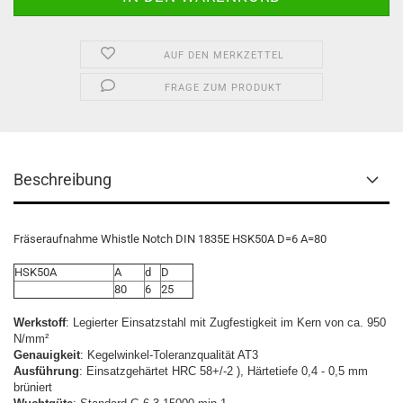
AUF DEN MERKZETTEL
FRAGE ZUM PRODUKT
Beschreibung
Fräseraufnahme Whistle Notch DIN 1835E HSK50A D=6 A=80
HSK50A
A
d
D
80
6
25
Werkstoff
: Legierter Einsatzstahl mit Zugfestigkeit im Kern von ca. 950
N/mm²
Genauigkeit
: Kegelwinkel-Toleranzqualität AT3
Ausführung
: Einsatzgehärtet HRC 58+/-2 ), Härtetiefe 0,4 - 0,5 mm
brüniert