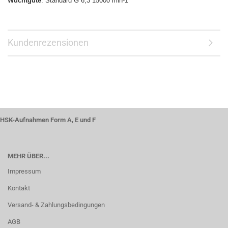
Wuchtgüte
: Standard G 6,3 15000 min-1
Kundenrezensionen
HSK-Aufnahmen Form A, E und F
MEHR ÜBER...
Impressum
Kontakt
Versand- & Zahlungsbedingungen
AGB