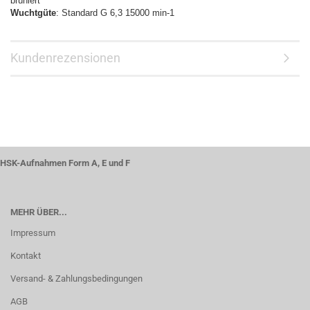
brüniert
Wuchtgüte
: Standard G 6,3 15000 min-1
Kundenrezensionen
HSK-Aufnahmen Form A, E und F
MEHR ÜBER...
Impressum
Kontakt
Versand- & Zahlungsbedingungen
AGB