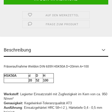
AUF DEN MERKZETTEL
FRAGE ZUM PRODUKT
Beschreibung
Fräseraufnahme Weldon DIN 6359 HSK50A D=20mm A=100
HSK50A
d
D
H
20
52
100
Werkstoff
: Legierter Einsatzstahl mit Zugfestigkeit im Kern von ca. 950
N/mm²
Genauigkeit
: Kegelwinkel-Toleranzqualität AT3
Ausführung
: Einsatzgehärtet HRC 58+/-2 ), Härtetiefe 0,4 - 0,5 mm