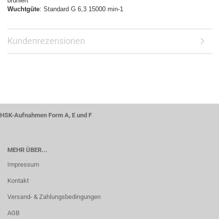
brüniert
Wuchtgüte
: Standard G 6,3 15000 min-1
Kundenrezensionen
HSK-Aufnahmen Form A, E und F
MEHR ÜBER...
Impressum
Kontakt
Versand- & Zahlungsbedingungen
AGB