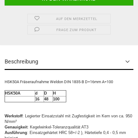
AUF DEN MERKZETTEL
FRAGE ZUM PRODUKT
Beschreibung
HSK50A Fräseraufnahme Weldon DIN 1835-B D=16mm A=100
HSK50A
d
D
H
16
48
100
Werkstoff
: Legierter Einsatzstahl mit Zugfestigkeit im Kern von ca. 950
N/mm²
Genauigkeit
: Kegelwinkel-Toleranzqualität AT3
Ausführung
: Einsatzgehärtet HRC 58+/-2 ), Härtetiefe 0,4 - 0,5 mm