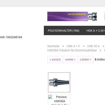
POLYGONHALTER (186)
HSK A + C (61
AW-1062048184
»
»
»
Startseite
HSK A + C
HSK 50 A
»
HSK50A Fräsdorn für Einschraubfräser
« zurück
weiter »
Letzter »
5
Artike