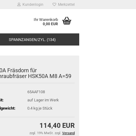
Kundenlogin
Merkzettel
Ihr Warenkorb
0,00 EUR
SPANNZANGEN/ZYL. (134)
A Fräsdorn für
hraubfräser HSK50A M8 A=59
65AAF108
it:
auf Lager im Werk
gewicht:
0.4
kg je Stück
114,40 EUR
zzgl. 19% MwSt. zzgl.
Versand