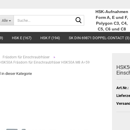
HSK-Aufnahmen
Suche...
Form A, E und F,
Alle
Polygon C3, C4,
C5, C6 und C8
9)
HSK E (167)
HSK F (194)
SK DIN 69871 DOPPEL-CONTACT (3)
»
Fräsdorn für Einschraubfräser
HSK50A Fräsdorn für Einschraubfräser HSK50A M8 A=59
HSK50
Einsc
l in dieser Kategorie
Art.Nr.:
Lieferze
Versand