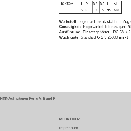
HSK50A
H
D1
D2
D3
L
M
59
8.5
13
15
33
M8
Werkstoff
: Legierter Einsatzstahl mit Zug
Genauigkeit
: Kegelwinkel-Toleranzqualitä
Ausführung
: Einsatzgehärtet HRC 58+/-2 
Wuchtgüte
: Standard G 2,5 25000 min-1
HSK-Aufnahmen Form A, E und F
MEHR ÜBER...
Impressum