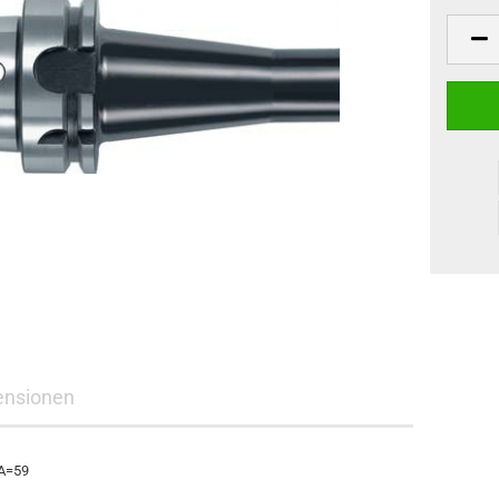
ensionen
 A=59