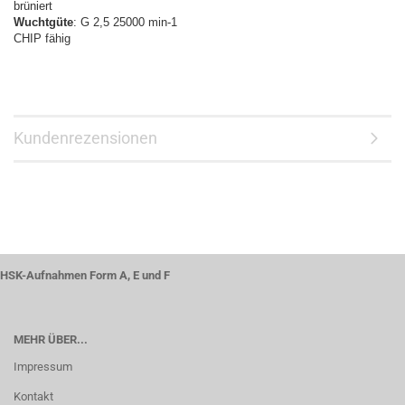
brüniert
Wuchtgüte
: G 2,5 25000 min-1
CHIP fähig
Kundenrezensionen
HSK-Aufnahmen Form A, E und F
MEHR ÜBER...
Impressum
Kontakt