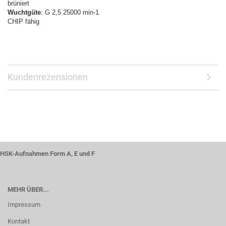
brüniert
Wuchtgüte
: G 2,5 25000 min-1
CHIP fähig
Kundenrezensionen
HSK-Aufnahmen Form A, E und F
MEHR ÜBER...
Impressum
Kontakt