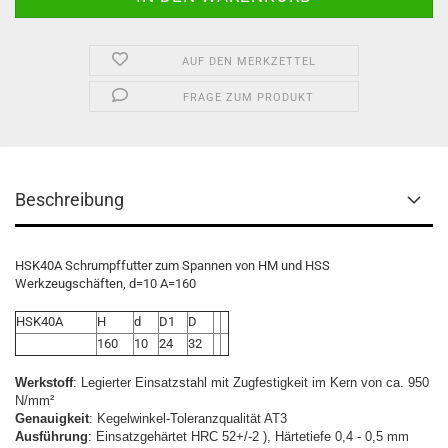
AUF DEN MERKZETTEL
FRAGE ZUM PRODUKT
Beschreibung
HSK40A Schrumpffutter zum Spannen von HM und HSS
Werkzeugschäften, d=10 A=160
HSK40A
H
d
D1
D
160
10
24
32
Werkstoff
: Legierter Einsatzstahl mit Zugfestigkeit im Kern von ca. 950
N/mm²
Genauigkeit
: Kegelwinkel-Toleranzqualität AT3
Ausführung
: Einsatzgehärtet HRC 52+/-2 ), Härtetiefe 0,4 - 0,5 mm