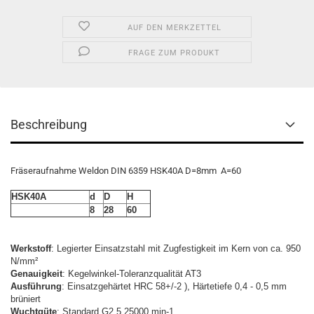
AUF DEN MERKZETTEL
FRAGE ZUM PRODUKT
Beschreibung
Fräseraufnahme Weldon DIN 6359 HSK40A D=8mm A=60
HSK40A
d
D
H
8
28
60
Werkstoff
: Legierter Einsatzstahl mit Zugfestigkeit im Kern von ca. 950
N/mm²
Genauigkeit
: Kegelwinkel-Toleranzqualität AT3
Ausführung
: Einsatzgehärtet HRC 58+/-2 ), Härtetiefe 0,4 - 0,5 mm
brüniert
Wuchtgüte
: Standard G2,5 25000 min-1