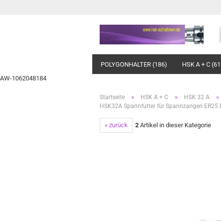
POLYGONHALTER (186)
HSK A + C (61
AW-1062048184
»
»
»
Startseite
HSK A + C
HSK 32 A
HSK32A Spannfutter für Spannzangen ER25
« zurück
2
Artikel in dieser Kategorie