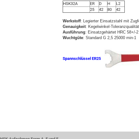
HSK32A
ER
D
H
L2
25
42
80
42
Werkstoff
: Legierter Einsatzstahl mit Zug
Genauigkeit
: Kegelwinkel-Toleranzqualitä
Ausführung
: Einsatzgehärtet HRC 58+/-2 
Wuchtgüte
: Standard G 2,5 25000 min-1
Spannschlüssel ER25
HSK-Aufnahmen Form A, E und F