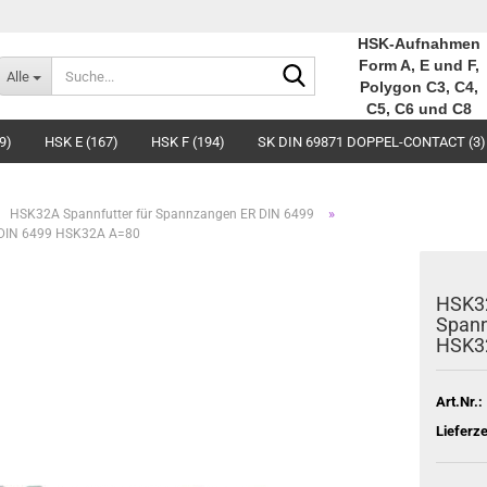
HSK-Aufnahmen
Suche...
Form A, E und F,
Alle
Polygon C3, C4,
C5, C6 und C8
9)
HSK E (167)
HSK F (194)
SK DIN 69871 DOPPEL-CONTACT (3)
»
HSK32A Spannfutter für Spannzangen ER DIN 6499
 DIN 6499 HSK32A A=80
HSK32
Spann
HSK3
Art.Nr.:
Lieferze