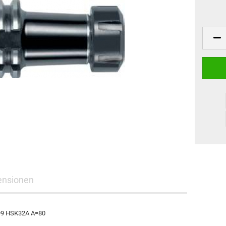
ensionen
499 HSK32A A=80