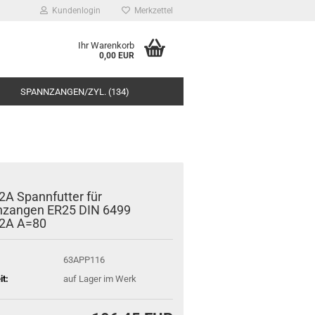
Kundenlogin
Merkzettel
Ihr Warenkorb
0,00 EUR
SPANNZANGEN/ZYL. (134)
A Spannfutter für
zangen ER25 DIN 6499
2A A=80
63APP116
it:
auf Lager im Werk