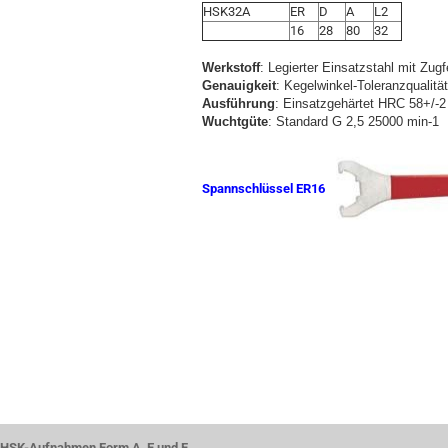
HSK32A
ER
D
A
L2
16
28
80
32
Werkstoff
: Legierter Einsatzstahl mit Zug
Genauigkeit
: Kegelwinkel-Toleranzqualitä
Ausführung
: Einsatzgehärtet HRC 58+/-2 
Wuchtgüte
: Standard G 2,5 25000 min-1
Spannschlüssel ER16
HSK-Aufnahmen Form A, E und F