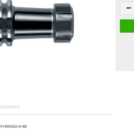
ensionen
499 HSK32A A=80