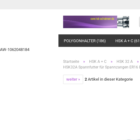
POLYGONHALTER (186)
HSK A + C (61
AW-1062048184
»
»
»
Startseite
HSK A + C
HSK 32 A
HSK32A Spannfutter für Spannzangen ER16
weiter »
2
Artikel in dieser Kategorie