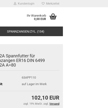
Kundenlogin
Merkzettel
Ihr Warenkorb
0,00 EUR
SPANNZANGEN/ZYL. (134)
A Spannfutter für
zangen ER16 DIN 6499
2A A=80
63APP110
it:
auf Lager im Werk
102,10 EUR
zzgl. 19% MwSt. zzgl.
Versand