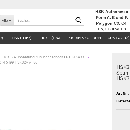
HSK-Aufnahmen
Suche...
Form A, E und F,
Alle
Polygon C3, C4,
C5, C6 und C8
9)
HSK E (167)
HSK F (194)
SK DIN 69871 DOPPEL-CONTACT (3)
»
HSK32A Spannfutter für Spannzangen ER DIN 6499
 DIN 6499 HSK32A A=80
HSK32
Spann
HSK3
Art.Nr.:
Lieferze