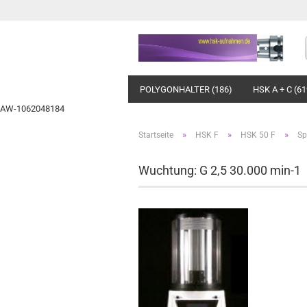
POLYGONHALTER (186)
HSK A + C (61
AW-1062048184
»
»
»
Startseite
HSK F
HSK 50 F
Sp
Wuchtung: G 2,5 30.000 min-1