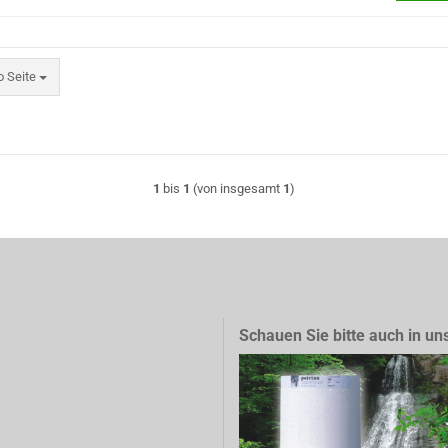
eite
o Seite
1
bis
1
(von insgesamt
1
)
Schauen Sie bitte auch in un