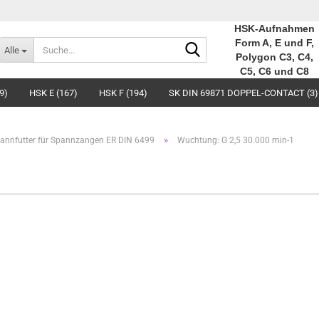
HSK-Aufnahmen
Suche...
Form A, E und F,
Alle
Polygon C3, C4,
C5, C6 und C8
9)
HSK E (167)
HSK F (194)
SK DIN 69871 DOPPEL-CONTACT (3)
»
annfutter für Spannzangen ER DIN 6499
Wuchtung: G 2,5 30.000 min-1