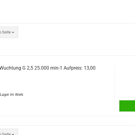
eite
o Seite
 Wuchtung G 2,5 25.000 min-1 Aufpreis: 13,00
f Lager im Werk
eite
o Seite