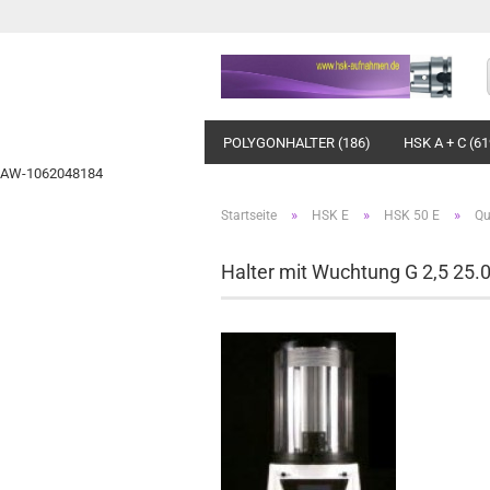
POLYGONHALTER (186)
HSK A + C (61
AW-1062048184
»
»
»
Startseite
HSK E
HSK 50 E
Qu
Halter mit Wuchtung G 2,5 25.