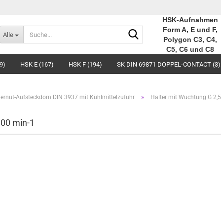
HSK-Aufnahmen
Suche...
Form A, E und F,
Alle
Polygon C3, C4,
C5, C6 und C8
9)
HSK E (167)
HSK F (194)
SK DIN 69871 DOPPEL-CONTACT (3)
»
ernut-Aufsteckdorn DIN 3937 mit Kühlmittelzufuhr
Halter mit Wuchtung G 2,
000 min-1