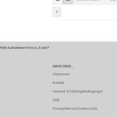
1
HSK-Aufnahmen Form A, E und F
MEHR ÜBER...
Impressum
Kontakt
Versand- & Zahlungsbedingungen
AGB
Privatsphäre und Datenschutz