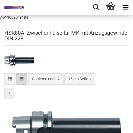
AW-1062048184
HSK80A, Zwischenhülse für MK mit Anzugsgewinde
DIN 228
Sortieren nach
pro Seite
Sortieren nach
16 pro Seite
1