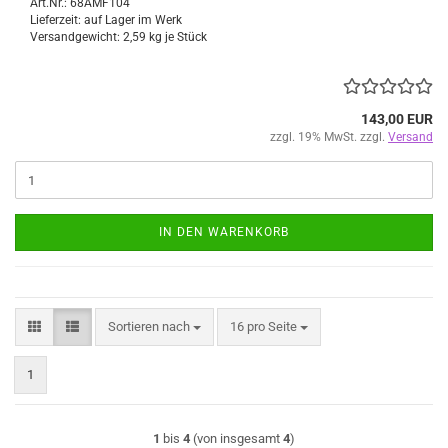
Art.Nr.: 68AMF104
Lieferzeit: auf Lager im Werk
Versandgewicht:
2,59
kg je Stück
143,00 EUR
zzgl. 19% MwSt. zzgl.
Versand
IN DEN WARENKORB
Sortieren nach
pro Seite
Sortieren nach
16 pro Seite
1
1
bis
4
(von insgesamt
4
)