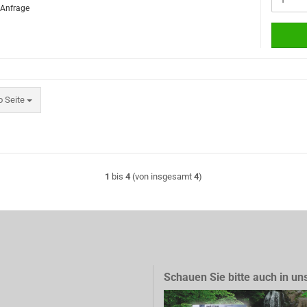
f Anfrage
eite
o Seite
1
bis
4
(von insgesamt
4
)
Schauen Sie bitte auch in un