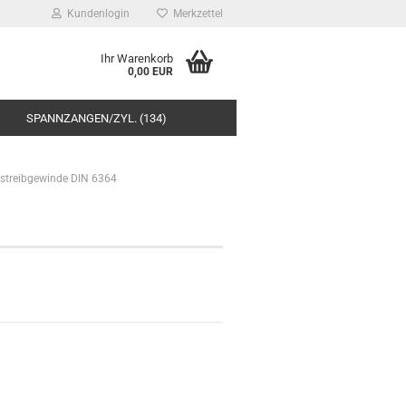
Kundenlogin
Merkzettel
Ihr Warenkorb
0,00 EUR
SPANNZANGEN/ZYL. (134)
streibgewinde DIN 6364