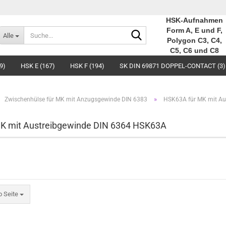
HSK-Aufnahmen
Suche...
Form A, E und F,
Alle
Polygon C3, C4,
C5, C6 und C8
9)
HSK E (167)
HSK F (194)
SK DIN 69871 DOPPEL-CONTACT (3)
»
Zwischenhülse für MK mit Anzugsgewinde DIN 6383
HSK63A für MK mit Au
K mit Austreibgewinde DIN 6364 HSK63A
eite
o Seite