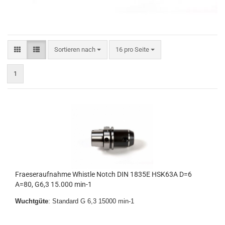
Sortieren nach
pro Seite
Sortieren nach
16 pro Seite
1
Fraeseraufnahme Whistle Notch DIN 1835E HSK63A D=6
A=80, G6,3 15.000 min-1
Wuchtgüte
: Standard G 6,3 15000 min-1