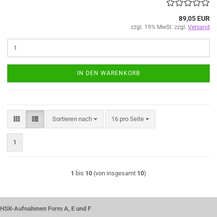
89,05 EUR
zzgl. 19% MwSt. zzgl.
Versand
IN DEN WARENKORB
Sortieren nach
pro Seite
Sortieren nach
16 pro Seite
1
1
bis
10
(von insgesamt
10
)
HSK-Aufnahmen Form A, E und F