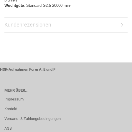
brüniert
Wuchtgüte
: Standard G2,5 20000 min-
Kundenrezensionen
HSK-Aufnahmen Form A, E und F
MEHR ÜBER...
Impressum
Kontakt
Versand- & Zahlungsbedingungen
AGB