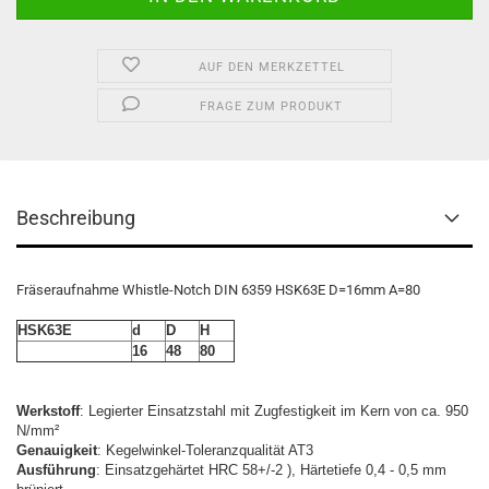
AUF DEN MERKZETTEL
FRAGE ZUM PRODUKT
Beschreibung
Fräseraufnahme Whistle-Notch DIN 6359 HSK63E D=16mm A=80
HSK63E
d
D
H
16
48
80
Werkstoff
: Legierter Einsatzstahl mit Zugfestigkeit im Kern von ca. 950
N/mm²
Genauigkeit
: Kegelwinkel-Toleranzqualität AT3
Ausführung
: Einsatzgehärtet HRC 58+/-2 ), Härtetiefe 0,4 - 0,5 mm