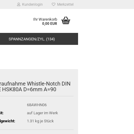
Kundenlogin
Merkzettel
Ihr Warenkorb
0,00 EUR
SPANNZANGEN/ZYL. (134)
raufnahme Whistle-Notch DIN
E HSK80A D=6mm A=90
68AWHN06
it:
auf Lager im Werk
gewicht:
1.31
kg je Stück