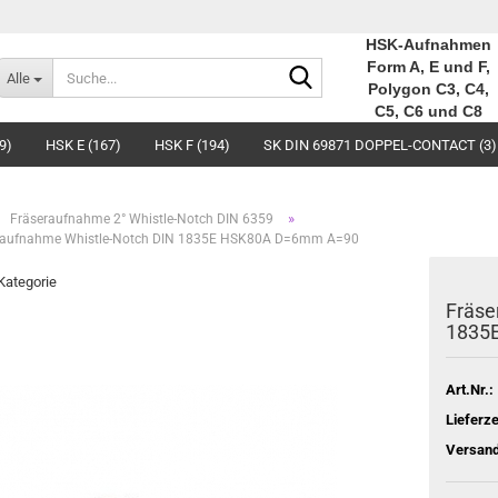
HSK-Aufnahmen
Suche...
Form A, E und F,
Alle
Polygon C3, C4,
C5, C6 und C8
9)
HSK E (167)
HSK F (194)
SK DIN 69871 DOPPEL-CONTACT (3)
»
Fräseraufnahme 2° Whistle-Notch DIN 6359
raufnahme Whistle-Notch DIN 1835E HSK80A D=6mm A=90
 Kategorie
Fräse
1835
Art.Nr.:
Lieferze
Versand