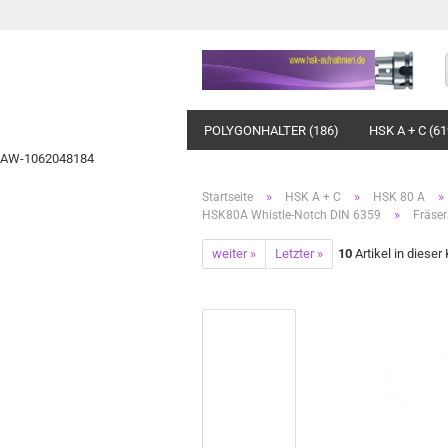
POLYGONHALTER (186)
HSK A + C (61
AW-1062048184
»
»
»
Startseite
HSK A + C
HSK 80 A
»
HSK80A Whistle-Notch DIN 6359
Fräse
weiter »
Letzter »
10
Artikel in dieser