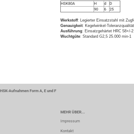
HSK80A
H
d
D
90
6
25
Werkstoff
: Legierter Einsatzstahl mit Zug
Genauigkeit
: Kegelwinkel-Toleranzqualitä
Ausführung
: Einsatzgehärtet HRC 58+/-2 
Wuchtgüte
: Standard G2,5 25.000 min-1
HSK-Aufnahmen Form A, E und F
MEHR ÜBER...
Impressum
Kontakt