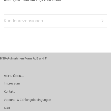
Wuchtgüte
: Standard G2,5 20000 min-1
Kundenrezensionen
HSK-Aufnahmen Form A, E und F
MEHR ÜBER...
Impressum
Kontakt
Versand- & Zahlungsbedingungen
AGB