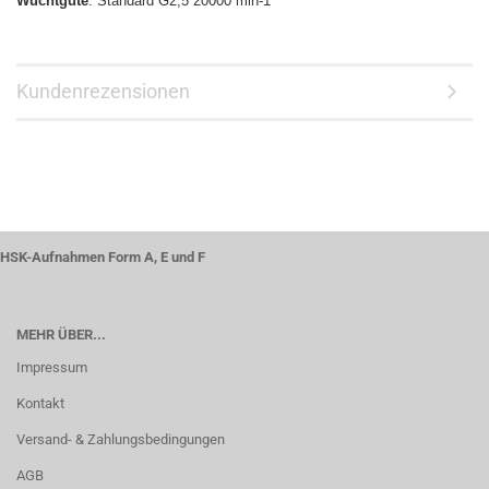
Wuchtgüte
: Standard G2,5 20000 min-1
Kundenrezensionen
HSK-Aufnahmen Form A, E und F
MEHR ÜBER...
Impressum
Kontakt
Versand- & Zahlungsbedingungen
AGB