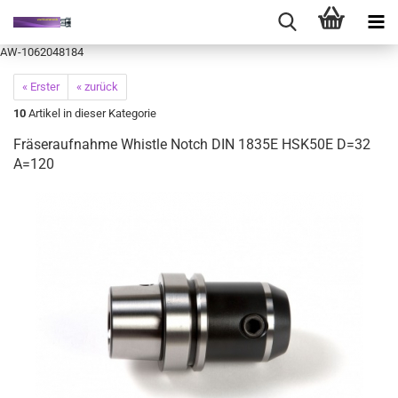
AW-1062048184
« Erster
« zurück
10
Artikel in dieser Kategorie
Fräseraufnahme Whistle Notch DIN 1835E HSK50E D=32
A=120