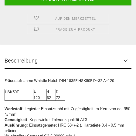
AUF DEN MERKZETTEL
FRAGE ZUM PRODUKT
Beschreibung
Fräseraufnahme Whistle Notch DIN 1835E HSK50E D=32 A=120
HSK50E
A
d
D
120
32
72
Werkstoff
: Legierter Einsatzstahl mit Zugfestigkeit im Kern von ca. 950
N/mm²
Genauigkeit
: Kegelwinkel-Toleranzqualität AT3
Ausführung
: Einsatzgehärtet HRC 58+/-2 ), Härtetiefe 0,4 - 0,5 mm
brüniert