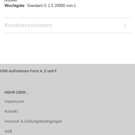
brüniert
Wuchtgüte
: Standard G 2,5 20000 min-1
Kundenrezensionen
HSK-Aufnahmen Form A, E und F
MEHR ÜBER...
Impressum
Kontakt
Versand- & Zahlungsbedingungen
AGB