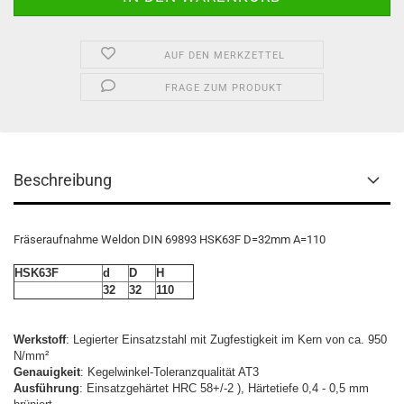
AUF DEN MERKZETTEL
FRAGE ZUM PRODUKT
Beschreibung
Fräseraufnahme Weldon DIN 69893 HSK63F D=32mm A=110
HSK63F
d
D
H
32
32
110
Werkstoff
: Legierter Einsatzstahl mit Zugfestigkeit im Kern von ca. 950
N/mm²
Genauigkeit
: Kegelwinkel-Toleranzqualität AT3
Ausführung
: Einsatzgehärtet HRC 58+/-2 ), Härtetiefe 0,4 - 0,5 mm