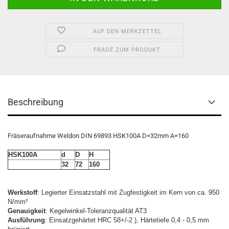
AUF DEN MERKZETTEL
FRAGE ZUM PRODUKT
Beschreibung
Fräseraufnahme Weldon DIN 69893 HSK100A D=32mm A=160
HSK100A
d
D
H
32
72
160
Werkstoff
: Legierter Einsatzstahl mit Zugfestigkeit im Kern von ca. 950
N/mm²
Genauigkeit
: Kegelwinkel-Toleranzqualität AT3
Ausführung
: Einsatzgehärtet HRC 58+/-2 ), Härtetiefe 0,4 - 0,5 mm