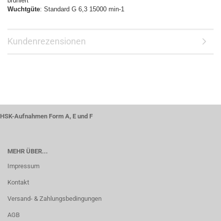
brüniert
Wuchtgüte
: Standard G 6,3 15000 min-1
Kundenrezensionen
HSK-Aufnahmen Form A, E und F
MEHR ÜBER...
Impressum
Kontakt
Versand- & Zahlungsbedingungen
AGB