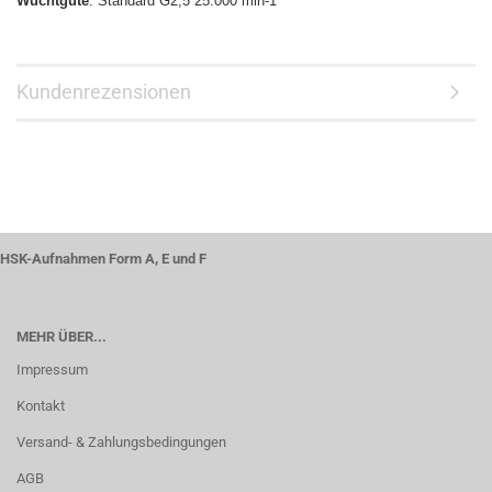
Wuchtgüte
: Standard G2,5 25.000 min-1
Kundenrezensionen
HSK-Aufnahmen Form A, E und F
MEHR ÜBER...
Impressum
Kontakt
Versand- & Zahlungsbedingungen
AGB