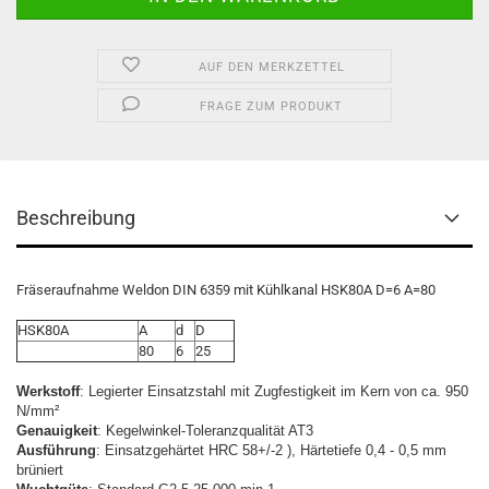
AUF DEN MERKZETTEL
FRAGE ZUM PRODUKT
Beschreibung
Fräseraufnahme Weldon DIN 6359 mit Kühlkanal HSK80A D=6 A=80
HSK80A
A
d
D
80
6
25
Werkstoff
: Legierter Einsatzstahl mit Zugfestigkeit im Kern von ca. 950
N/mm²
Genauigkeit
: Kegelwinkel-Toleranzqualität AT3
Ausführung
: Einsatzgehärtet HRC 58+/-2 ), Härtetiefe 0,4 - 0,5 mm
brüniert