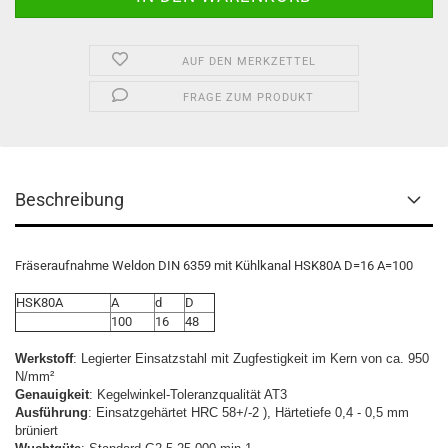
AUF DEN MERKZETTEL
FRAGE ZUM PRODUKT
Beschreibung
Fräseraufnahme Weldon DIN 6359 mit Kühlkanal HSK80A D=16 A=100
HSK80A
A
d
D
100
16
48
Werkstoff
: Legierter Einsatzstahl mit Zugfestigkeit im Kern von ca. 950
N/mm²
Genauigkeit
: Kegelwinkel-Toleranzqualität AT3
Ausführung
: Einsatzgehärtet HRC 58+/-2 ), Härtetiefe 0,4 - 0,5 mm
brüniert