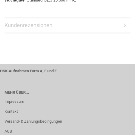
Wuchtgüte
: Standard G2,5 25.000 min-1
Kundenrezensionen
HSK-Aufnahmen Form A, E und F
MEHR ÜBER...
Impressum
Kontakt
Versand- & Zahlungsbedingungen
AGB