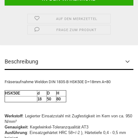
AUF DEN MERKZETTEL
FRAGE ZUM PRODUKT
Beschreibung
Fräseraufnahme Weldon DIN 1835-B HSK50E D=18mm A=80
HSK50E
d
D
H
18
50
80
Werkstoff
: Legierter Einsatzstahl mit Zugfestigkeit im Kern von ca. 950
N/mm²
Genauigkeit
: Kegelwinkel-Toleranzqualität AT3
Ausführung
: Einsatzgehärtet HRC 58+/-2 ), Härtetiefe 0,4 - 0,5 mm