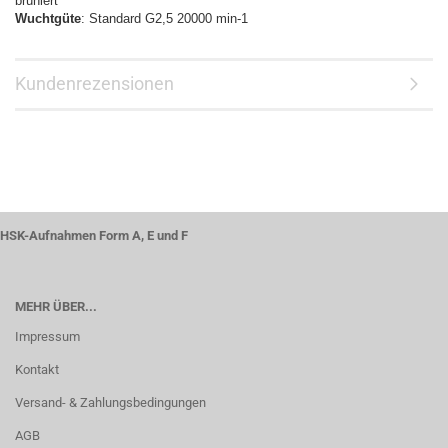
brüniert
Wuchtgüte
: Standard G2,5 20000 min-1
Kundenrezensionen
HSK-Aufnahmen Form A, E und F
MEHR ÜBER...
Impressum
Kontakt
Versand- & Zahlungsbedingungen
AGB