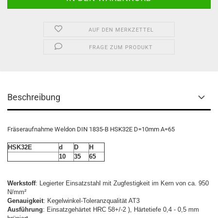
AUF DEN MERKZETTEL
FRAGE ZUM PRODUKT
Beschreibung
Fräseraufnahme Weldon DIN 1835-B HSK32E D=10mm A=65
HSK32E
d
D
H
10
35
65
Werkstoff
: Legierter Einsatzstahl mit Zugfestigkeit im Kern von ca. 950
N/mm²
Genauigkeit
: Kegelwinkel-Toleranzqualität AT3
Ausführung
: Einsatzgehärtet HRC 58+/-2 ), Härtetiefe 0,4 - 0,5 mm