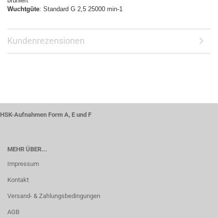
brüniert
Wuchtgüte
: Standard G 2,5 25000 min-1
Kundenrezensionen
HSK-Aufnahmen Form A, E und F
MEHR ÜBER...
Impressum
Kontakt
Versand- & Zahlungsbedingungen
AGB