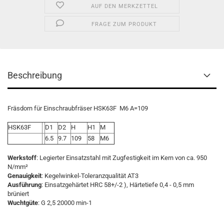
AUF DEN MERKZETTEL
FRAGE ZUM PRODUKT
Beschreibung
Fräsdorn für Einschraubfräser HSK63F M6 A=109
HSK63F
D1
D2
H
H1
M
6.5
9.7
109
58
M6
Werkstoff
: Legierter Einsatzstahl mit Zugfestigkeit im Kern von ca. 950
N/mm²
Genauigkeit
: Kegelwinkel-Toleranzqualität AT3
Ausführung
: Einsatzgehärtet HRC 58+/-2 ), Härtetiefe 0,4 - 0,5 mm
brüniert
Wuchtgüte
: G 2,5 20000 min-1