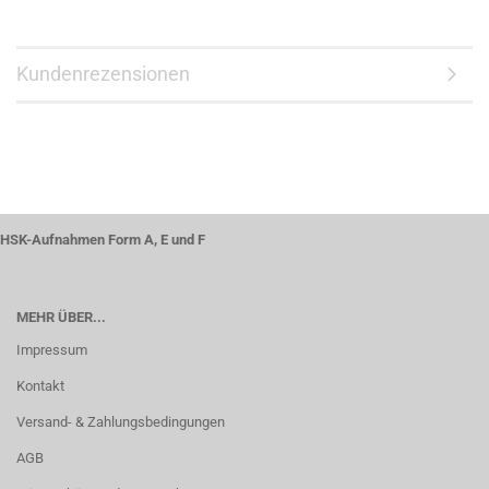
Kundenrezensionen
HSK-Aufnahmen Form A, E und F
MEHR ÜBER...
Impressum
Kontakt
Versand- & Zahlungsbedingungen
AGB